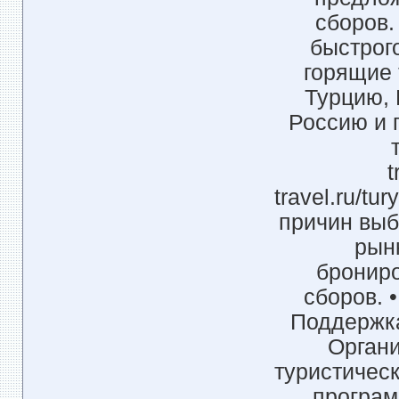
сборов.
быстрог
горящие 
Турцию, 
Россию и 
t
travel.ru/tu
причин выб
рынк
брониро
сборов. 
Поддержка
Органи
туристическ
програм