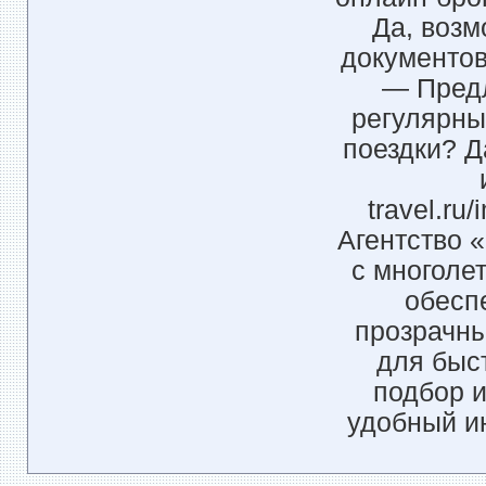
Да, возм
документов
— Предл
регулярны
поездки? Д
travel.ru
Агентство 
с многоле
обесп
прозрачны
для быс
подбор 
удобный и