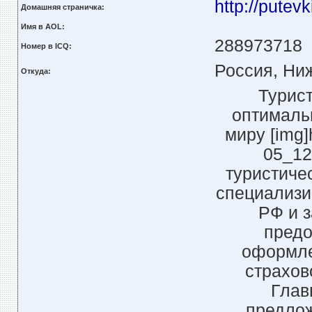
http://putevk
Домашняя страничка:
Имя в AOL:
288973718
Номер в ICQ:
Россия, Ни
Откуда:
Турист
оптималь
миру [img]h
05_12
туристиче
специализи
РФ и 
предо
оформле
страхов
Глав
предлож