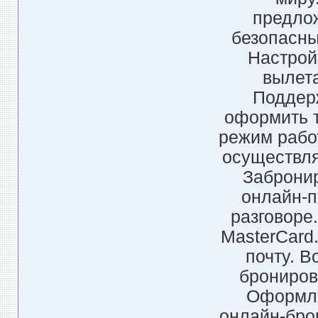
предлож
безопасны
Настрой
вылета
Поддерж
оформить т
режим рабо
осуществля
Забронир
онлайн-п
разговоре
MasterCard
почту. 
брониров
Оформле
онлайн-бро