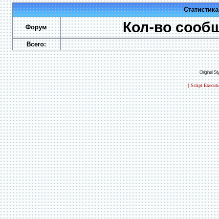
Статистик
Кол-во сооб
Форум
Всего:
Original S
[ Script Execut