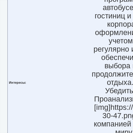
автобус
гостиниц 
корпора
оформлени
учетом
регулярно 
обеспечи
выбора 
продолжите
отдыха.
Интересы:
Убедить
Проанализ
[img]https:
30-47.pn
компанией 
миру