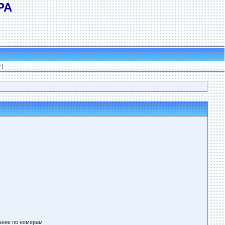
РА
?
|
ание по номерам