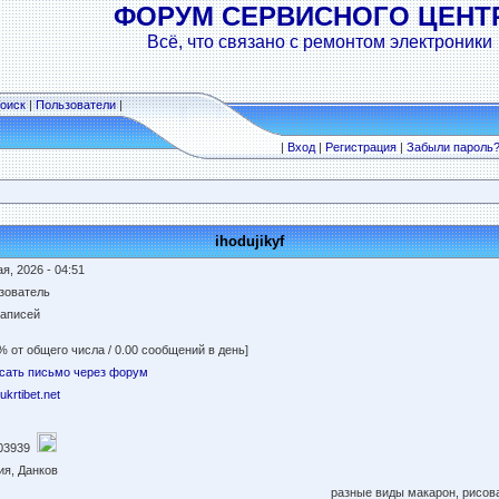
ФОРУМ СЕРВИСНОГО ЦЕНТ
Всё, что связано с ремонтом электроники
оиск
|
Пользователи
|
|
Вход
|
Регистрация
|
Забыли пароль
ihodujikyf
я, 2026 - 04:51
зователь
записей
% от общего числа / 0.00 сообщений в день]
сать письмо через форум
/ukrtibet.net
03939
ия, Данков
разные виды макарон, рисов