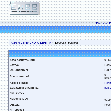
|
Помощь
|
П
ФОРУМ СЕРВИСНОГО ЦЕНТРА
» Проверка профиля
Дата регистрации:
09 Ма
Статус:
Поль
Обновления:
Нет 
0
Всего записей:
[0.00
Адрес e-mail:
Напи
Домашняя страничка:
http:/
Имя в AOL:
Номер в ICQ:
9215
Откуда:
Росс
Интересы: