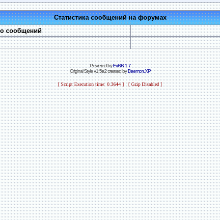
Статистика сообщений на форумах
во сообщений
Powered by
ExBB 1.7
Original Style v1.5a2 created by
Daemon.XP
[ Script Execution time: 0.3644 ] [ Gzip Disabled ]