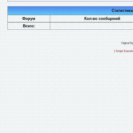
Статистик
Форум
Кол-во сообщений
Всего:
Original S
[ Script Execut