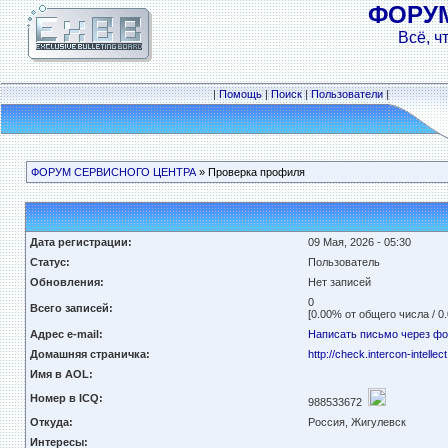
ФОРУ
Всё, ч
|
Помощь
|
Поиск
|
Пользователи
|
ФОРУМ СЕРВИСНОГО ЦЕНТРА
» Проверка профиля
Дата регистрации:
09 Мая, 2026 - 05:30
Статус:
Пользователь
Обновления:
Нет записей
0
Всего записей:
[0.00% от общего числа / 0
Адрес e-mail:
Написать письмо через ф
Домашняя страничка:
http://check.intercon-intellect
Имя в AOL:
Номер в ICQ:
988533672
Откуда:
Россия, Жигулевск
Интересы: