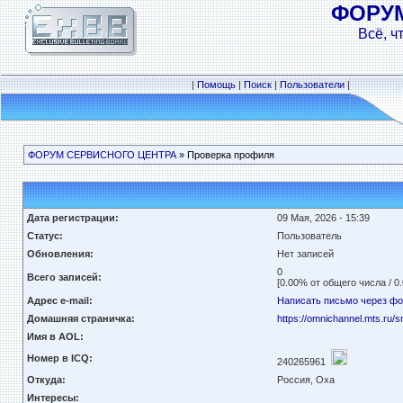
ФОРУ
Всё, ч
|
Помощь
|
Поиск
|
Пользователи
|
ФОРУМ СЕРВИСНОГО ЦЕНТРА
» Проверка профиля
Дата регистрации:
09 Мая, 2026 - 15:39
Статус:
Пользователь
Обновления:
Нет записей
0
Всего записей:
[0.00% от общего числа / 0
Адрес e-mail:
Написать письмо через ф
Домашняя страничка:
https://omnichannel.mts.ru/
Имя в AOL:
Номер в ICQ:
240265961
Откуда:
Россия, Оха
Интересы: