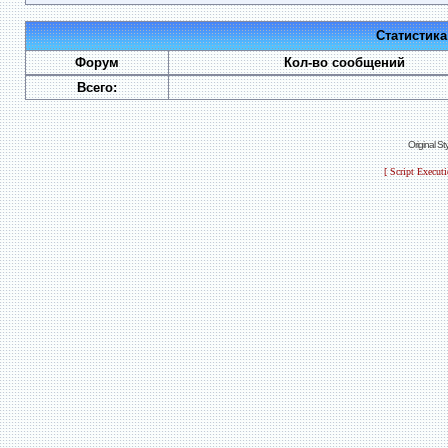
Статистик
Форум
Кол-во сообщений
Всего:
Original S
[ Script Execut