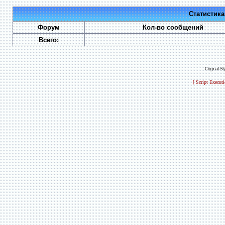
Статистик
Форум
Кол-во сообщений
Всего:
Original S
[ Script Execut