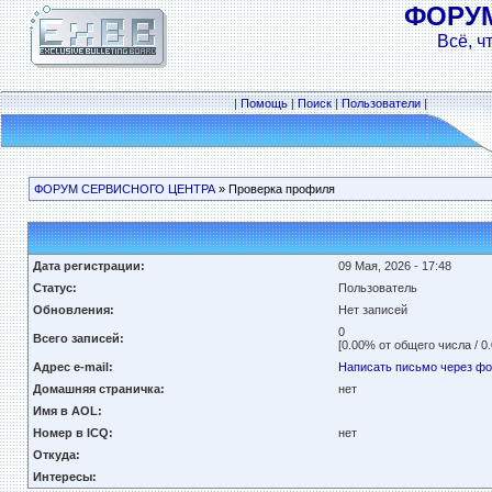
ФОРУ
Всё, ч
|
Помощь
|
Поиск
|
Пользователи
|
ФОРУМ СЕРВИСНОГО ЦЕНТРА
» Проверка профиля
Дата регистрации:
09 Мая, 2026 - 17:48
Статус:
Пользователь
Обновления:
Нет записей
0
Всего записей:
[0.00% от общего числа / 0
Адрес e-mail:
Написать письмо через ф
Домашняя страничка:
нет
Имя в AOL:
Номер в ICQ:
нет
Откуда:
Интересы: