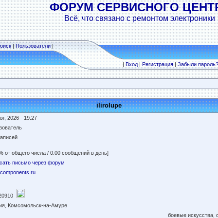
ФОРУМ СЕРВИСНОГО ЦЕНТ
Всё, что связано с ремонтом электроники
оиск
|
Пользователи
|
|
Вход
|
Регистрация
|
Забыли пароль
ilirolupe
я, 2026 - 19:27
зователь
записей
% от общего числа / 0.00 сообщений в день]
сать письмо через форум
//components.ru
20910
ия, Комсомольск-на-Амуре
боевые искусства, 