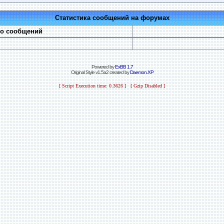
Статистика сообщений на форумах
во сообщений
Powered by
ExBB 1.7
Original Style v1.5a2 created by
Daemon.XP
[ Script Execution time: 0.3626 ] [ Gzip Disabled ]