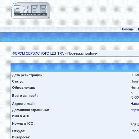
|
Помощь
|
П
ФОРУМ СЕРВИСНОГО ЦЕНТРА
» Проверка профиля
Дата регистрации:
09 Ма
Статус:
Поль
Обновления:
Нет 
0
Всего записей:
[0.00
Адрес e-mail:
Напи
Домашняя страничка:
http:
Имя в AOL:
Номер в ICQ:
6951
Откуда:
Росс
Интересы: