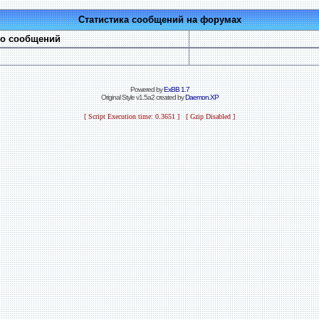
Статистика сообщений на форумах
во сообщений
Powered by
ExBB 1.7
Original Style v1.5a2 created by
Daemon.XP
[ Script Execution time: 0.3651 ] [ Gzip Disabled ]