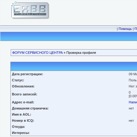
|
Помощь
|
П
ФОРУМ СЕРВИСНОГО ЦЕНТРА
» Проверка профиля
Дата регистрации:
09 Ма
Статус:
Поль
Обновления:
Нет 
0
Всего записей:
[0.00
Адрес e-mail:
Напи
Домашняя страничка:
нет
Имя в AOL:
Номер в ICQ:
нет
Откуда:
Интересы: