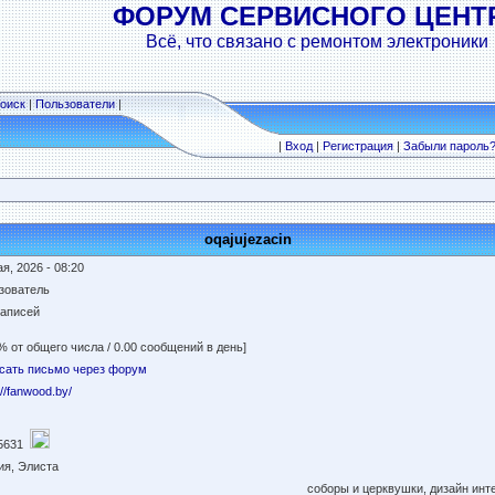
ФОРУМ СЕРВИСНОГО ЦЕНТ
Всё, что связано с ремонтом электроники
оиск
|
Пользователи
|
|
Вход
|
Регистрация
|
Забыли пароль
oqajujezacin
я, 2026 - 08:20
зователь
записей
% от общего числа / 0.00 сообщений в день]
сать письмо через форум
://fanwood.by/
5631
ия, Элиста
соборы и церквушки, дизайн инт