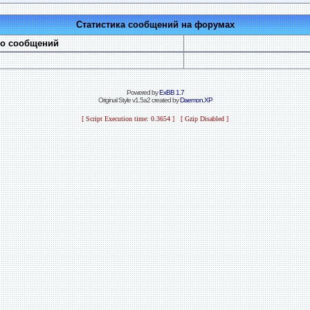
Статистика сообщений на форумах
во сообщений
Powered by
ExBB 1.7
Original Style v1.5a2 created by
Daemon.XP
[ Script Execution time: 0.3654 ] [ Gzip Disabled ]