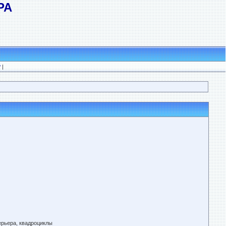
РА
?
|
ерьера, квадроциклы