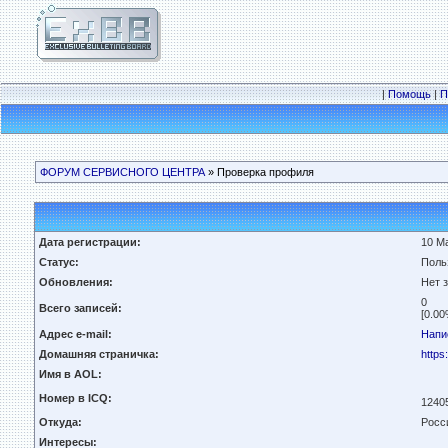
|
Помощь
|
П
ФОРУМ СЕРВИСНОГО ЦЕНТРА
» Проверка профиля
Дата регистрации:
10 Ма
Статус:
Поль
Обновления:
Нет 
0
Всего записей:
[0.00
Адрес e-mail:
Напи
Домашняя страничка:
https
Имя в AOL:
Номер в ICQ:
1240
Откуда:
Росс
Интересы: