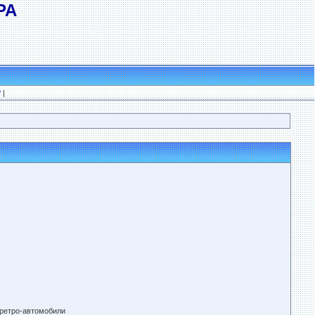
РА
?
|
 ретро-автомобили