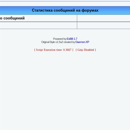
Статистика сообщений на форумах
во сообщений
Powered by
ExBB 1.7
Original Style v1.5a2 created by
Daemon.XP
[ Script Execution time: 0.3667 ] [ Gzip Disabled ]