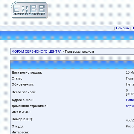
|
Помощь
|
П
ФОРУМ СЕРВИСНОГО ЦЕНТРА
» Проверка профиля
Дата регистрации:
10 Ма
Статус:
Поль
Обновления:
Нет 
0
Всего записей:
[0.00
Адрес e-mail:
Напи
Домашняя страничка:
http:/
Имя в AOL:
Номер в ICQ:
4505
Откуда:
Росс
Интересы: