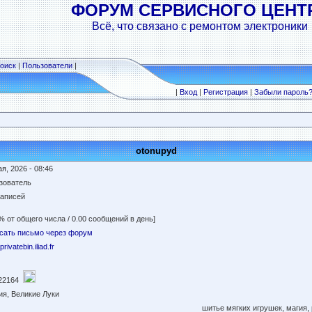
ФОРУМ СЕРВИСНОГО ЦЕНТ
Всё, что связано с ремонтом электроники
оиск
|
Пользователи
|
|
Вход
|
Регистрация
|
Забыли пароль
otonupyd
я, 2026 - 08:46
зователь
записей
% от общего числа / 0.00 сообщений в день]
сать письмо через форум
/privatebin.iliad.fr
22164
ия, Великие Луки
шитье мягких игрушек, магия,