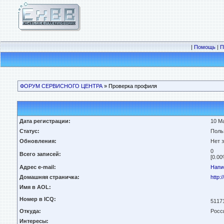
|
Помощь
|
П
ФОРУМ СЕРВИСНОГО ЦЕНТРА
» Проверка профиля
Дата регистрации:
10 Ма
Статус:
Поль
Обновления:
Нет 
0
Всего записей:
[0.00
Адрес e-mail:
Напи
Домашняя страничка:
http:
Имя в AOL:
Номер в ICQ:
5117
Откуда:
Росс
Интересы: