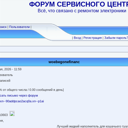
ФОРУМ СЕРВИСНОГО ЦЕНТ
Всё, что связано с ремонтом электроники
оиск
|
Пользователи
|
|
Вход
|
Регистрация
|
Забыли пароль
woebegonefinanc
я, 2026 - 11:59
зователь
записей
% от общего числа / 0.00 сообщений в день]
сать письмо через форум
//xn--90addpcao2acq0a.xn--p1ai
10663
ия,
Лучший жидкий наполнитель для кошачьего туал