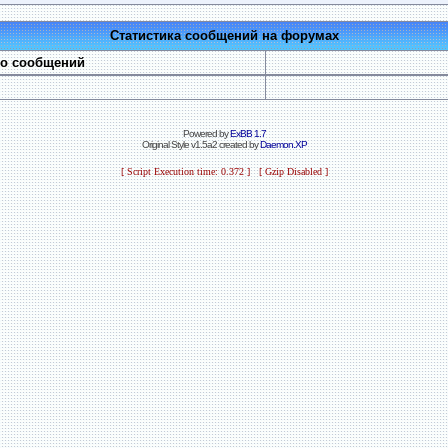
Статистика сообщений на форумах
во сообщений
Powered by
ExBB 1.7
Original Style v1.5a2 created by
Daemon.XP
[ Script Execution time: 0.372 ] [ Gzip Disabled ]