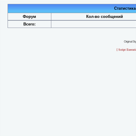
Статистик
Форум
Кол-во сообщений
Всего:
Original S
[ Script Execut