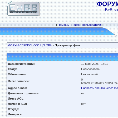
ФОРУ
Всё, ч
|
Помощь
|
Поиск
|
Пользователи
|
ФОРУМ СЕРВИСНОГО ЦЕНТРА
» Проверка профиля
Дата регистрации:
10 Мая, 2026 - 16:12
Статус:
Пользователь
Обновления:
Нет записей
0
Всего записей:
[0.00% от общего числа / 0
Адрес e-mail:
Написать письмо через ф
Домашняя страничка:
нет
Имя в AOL:
Номер в ICQ:
нет
Откуда:
Интересы: