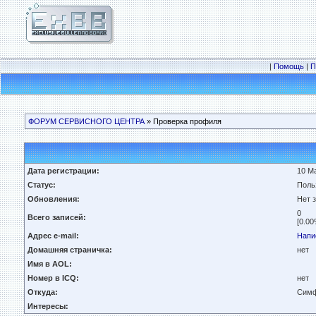
|
Помощь
|
П
ФОРУМ СЕРВИСНОГО ЦЕНТРА
» Проверка профиля
Дата регистрации:
10 Ма
Статус:
Поль
Обновления:
Нет 
0
Всего записей:
[0.00
Адрес e-mail:
Напи
Домашняя страничка:
нет
Имя в AOL:
Номер в ICQ:
нет
Откуда:
Симф
Интересы: