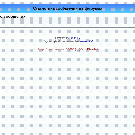
Статистика сообщений на форумах
во сообщений
Powered by
ExBB 1.7
Original Style v1.5a2 created by
Daemon.XP
[ Script Execution time: 0.3586 ] [ Gzip Disabled ]