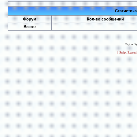
Статистик
Форум
Кол-во сообщений
Всего:
Original S
[ Script Execut