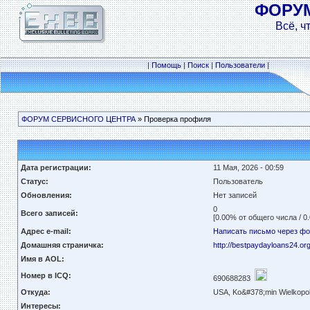
ФОРУ
Всё, ч
|
Помощь
|
Поиск
|
Пользователи
|
ФОРУМ СЕРВИСНОГО ЦЕНТРА
» Проверка профиля
Дата регистрации:
11 Мая, 2026 - 00:59
Статус:
Пользователь
Обновления:
Нет записей
0
Всего записей:
[0.00% от общего числа / 0
Адрес e-mail:
Написать письмо через ф
Домашняя страничка:
http://bestpaydayloans24.or
Имя в AOL:
Номер в ICQ:
690688283
Откуда:
USA, Ko&#378;min Wielkopol
Интересы: