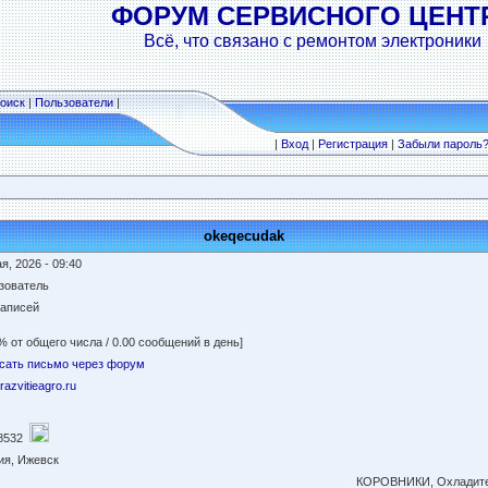
ФОРУМ СЕРВИСНОГО ЦЕНТ
Всё, что связано с ремонтом электроники
оиск
|
Пользователи
|
|
Вход
|
Регистрация
|
Забыли пароль
okeqecudak
я, 2026 - 09:40
зователь
записей
% от общего числа / 0.00 сообщений в день]
сать письмо через форум
/razvitieagro.ru
8532
ия, Ижевск
КОРОВНИКИ, Охладите