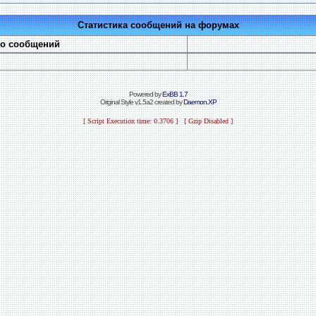
Статистика сообщений на форумах
во сообщений
Powered by
ExBB 1.7
Original Style v1.5a2 created by
Daemon.XP
[ Script Execution time: 0.3706 ] [ Gzip Disabled ]