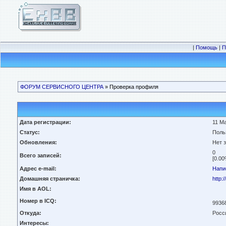
|
Помощь
|
П
ФОРУМ СЕРВИСНОГО ЦЕНТРА
» Проверка профиля
Дата регистрации:
11 Ма
Статус:
Поль
Обновления:
Нет 
0
Всего записей:
[0.00
Адрес e-mail:
Напи
Домашняя страничка:
http:/
Имя в AOL:
Номер в ICQ:
9936
Откуда:
Росс
Интересы: