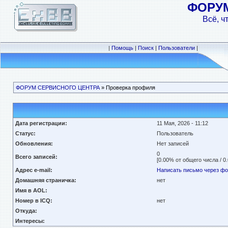
ФОРУ
Всё, ч
|
Помощь
|
Поиск
|
Пользователи
|
ФОРУМ СЕРВИСНОГО ЦЕНТРА
» Проверка профиля
Дата регистрации:
11 Мая, 2026 - 11:12
Статус:
Пользователь
Обновления:
Нет записей
0
Всего записей:
[0.00% от общего числа / 0
Адрес e-mail:
Написать письмо через ф
Домашняя страничка:
нет
Имя в AOL:
Номер в ICQ:
нет
Откуда:
Интересы: