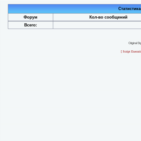
Статистик
Форум
Кол-во сообщений
Всего:
Original S
[ Script Execut