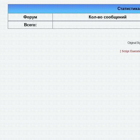
Статистик
Форум
Кол-во сообщений
Всего:
Original S
[ Script Execut