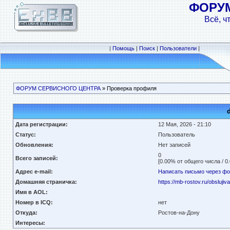
ФОРУ
Всё, ч
|
Помощь
|
Поиск
|
Пользователи
|
ФОРУМ СЕРВИСНОГО ЦЕНТРА
» Проверка профиля
Дата регистрации:
12 Мая, 2026 - 21:10
Статус:
Пользователь
Обновления:
Нет записей
0
Всего записей:
[0.00% от общего числа / 0
Адрес e-mail:
Написать письмо через ф
Домашняя страничка:
https://mb-rostov.ru/obslujiv
Имя в AOL:
Номер в ICQ:
нет
Откуда:
Ростов-на-Дону
Интересы: