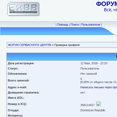
ФОРУ
Всё, ч
|
Помощь
|
Поиск
|
Пользователи
|
ФОРУМ СЕРВИСНОГО ЦЕНТРА
» Проверка профиля
Дата регистрации:
12 Мая, 2026 - 22:23
Статус:
Пользователь
Обновления:
Нет записей
0
Всего записей:
[0.00% от общего числа / 0
Адрес e-mail:
Написать письмо через ф
Домашняя страничка:
нет
Имя в AOL:
Номер в ICQ:
366114417
Откуда:
Dominican Republic
Интересы: