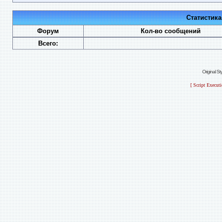
Статистик
Форум
Кол-во сообщений
Всего:
Original S
[ Script Execut