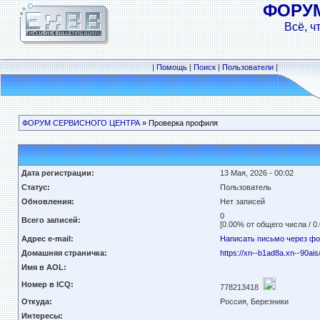
ФОРУ
Всё, ч
|
Помощь
|
Поиск
|
Пользователи
|
ФОРУМ СЕРВИСНОГО ЦЕНТРА
» Проверка профиля
Дата регистрации:
13 Мая, 2026 - 00:02
Статус:
Пользователь
Обновления:
Нет записей
0
Всего записей:
[0.00% от общего числа / 0
Адрес e-mail:
Написать письмо через ф
Домашняя страничка:
https://xn--b1ad8a.xn--90ais
Имя в AOL:
Номер в ICQ:
778213418
Откуда:
Россия, Березники
Интересы: