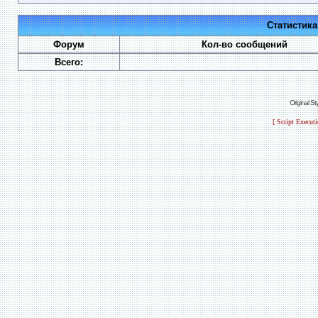
Статистик
Форум
Кол-во сообщений
Всего:
Original S
[ Script Execut