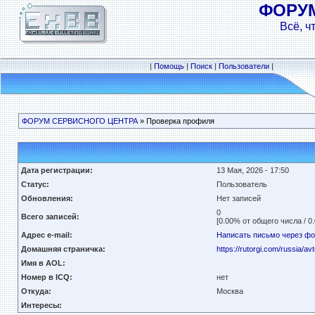
ФОРУ
Всё, ч
|
Помощь
|
Поиск
|
Пользователи
|
ФОРУМ СЕРВИСНОГО ЦЕНТРА
» Проверка профиля
Дата регистрации:
13 Мая, 2026 - 17:50
Статус:
Пользователь
Обновления:
Нет записей
0
Всего записей:
[0.00% от общего числа / 0
Адрес e-mail:
Написать письмо через ф
Домашняя страничка:
https://rutorgi.com/russia/avt
Имя в AOL:
Номер в ICQ:
нет
Откуда:
Москва
Интересы: