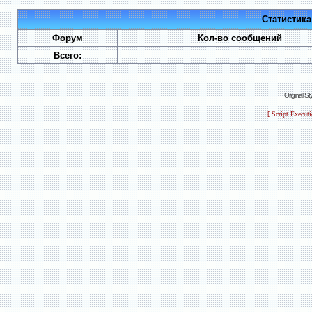
Статистик
Форум
Кол-во сообщений
Всего:
Original S
[ Script Execut