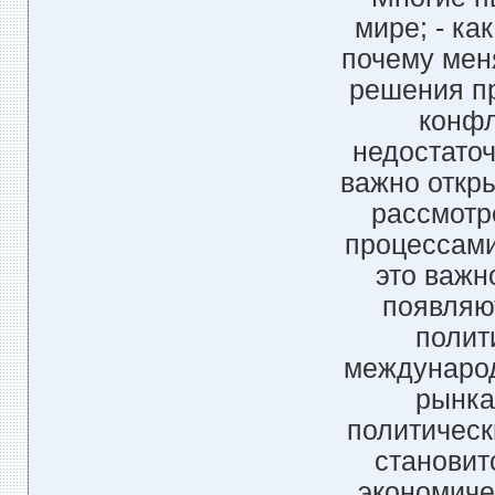
мире; - ка
почему меня
решения п
конфл
недостаточ
важно откр
рассмотр
процессами
это важн
появляю
полити
международ
рынка;
политическ
становит
экономиче