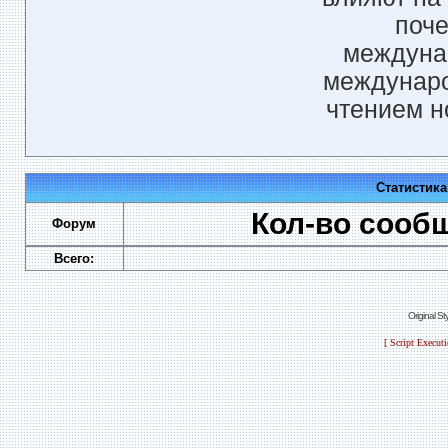
поче
междунар
междунаро
чтением н
Статистик
Кол-во сооб
Форум
Всего:
Original S
[ Script Execut