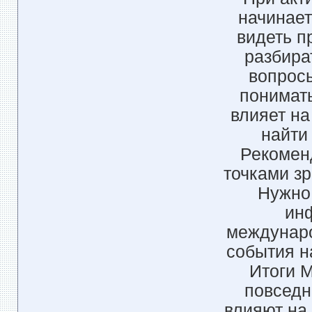
начинает
видеть п
разбира
вопрос
понимат
влияет на
найти
Рекомен
точками зр
Нужно 
ин
междунар
события н
Итоги 
повседн
влияют на 