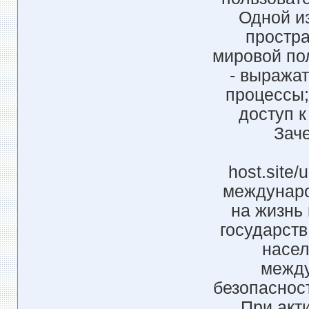
Одной и
простра
мировой по
- выражат
процессы;
доступ к
Зач
host.site
междунаро
на жизнь
государств
насел
между
безопаснос
При акт