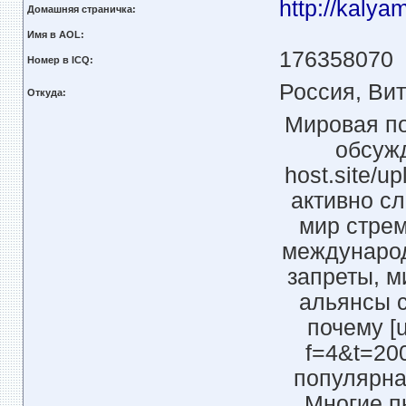
http://kalya
Домашняя страничка:
Имя в AOL:
176358070
Номер в ICQ:
Россия, Ви
Откуда:
Мировая по
обсужд
host.site/u
активно с
мир стрем
международ
запреты, м
альянсы с
почему [u
f=4&t=20
популярна
Многие пы