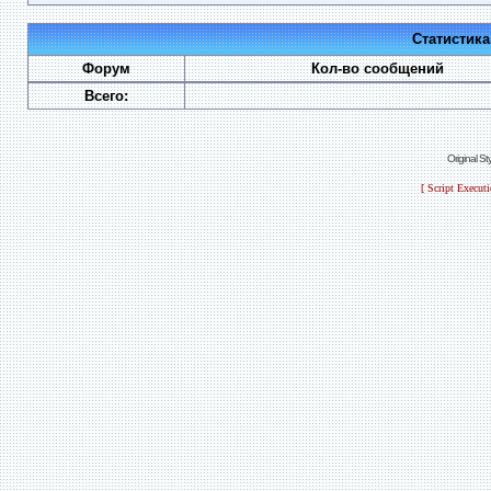
Статистик
Форум
Кол-во сообщений
Всего:
Original S
[ Script Execut