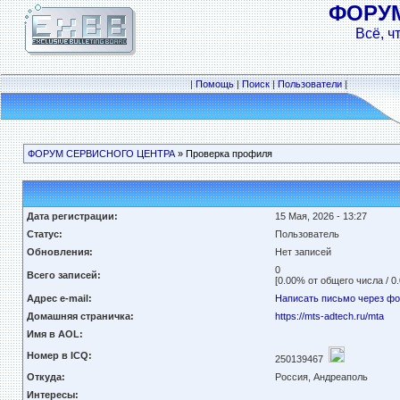
ФОРУ
Всё, ч
|
Помощь
|
Поиск
|
Пользователи
|
ФОРУМ СЕРВИСНОГО ЦЕНТРА
» Проверка профиля
Дата регистрации:
15 Мая, 2026 - 13:27
Статус:
Пользователь
Обновления:
Нет записей
0
Всего записей:
[0.00% от общего числа / 0
Адрес e-mail:
Написать письмо через ф
Домашняя страничка:
https://mts-adtech.ru/mta
Имя в AOL:
Номер в ICQ:
250139467
Откуда:
Россия, Андреаполь
Интересы: