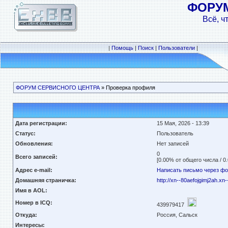
ФОРУ
Всё, ч
|
Помощь
|
Поиск
|
Пользователи
|
ФОРУМ СЕРВИСНОГО ЦЕНТРА
» Проверка профиля
Дата регистрации:
15 Мая, 2026 - 13:39
Статус:
Пользователь
Обновления:
Нет записей
0
Всего записей:
[0.00% от общего числа / 0
Адрес e-mail:
Написать письмо через ф
Домашняя страничка:
http://xn--80aefojgimj2ah.xn-
Имя в AOL:
Номер в ICQ:
439979417
Откуда:
Россия, Сальск
Интересы: