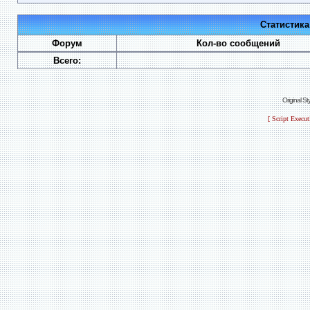
Статистик
Форум
Кол-во сообщений
Всего:
Original S
[ Script Execu