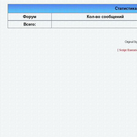
Статистик
Форум
Кол-во сообщений
Всего:
Original S
[ Script Execut