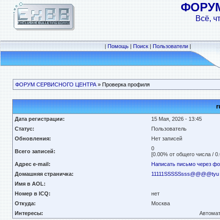
ФОРУ
Всё, ч
|
Помощь
|
Поиск
|
Пользователи
|
ФОРУМ СЕРВИСНОГО ЦЕНТРА
» Проверка профиля
r
Дата регистрации:
15 Мая, 2026 - 13:45
Статус:
Пользователь
Обновления:
Нет записей
0
Всего записей:
[0.00% от общего числа / 0
Адрес e-mail:
Написать письмо через ф
Домашняя страничка:
11111SSSSSsss@@@@tyu
Имя в AOL:
Номер в ICQ:
нет
Откуда:
Москва
Интересы:
Автомат