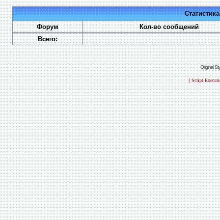
Статистик
Форум
Кол-во сообщений
Всего:
Original S
[ Script Execut