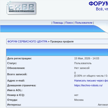
ФОРУ
Всё, ч
|
Помощь
|
Поиск
|
Пользователи
|
ФОРУМ СЕРВИСНОГО ЦЕНТРА
» Проверка профиля
Дата регистрации:
15 Мая, 2026 - 14:03
Статус:
Пользователь
Обновления:
Нет записей
0
Всего записей:
[0.00% от общего числа / 0
Адрес e-mail:
Написать письмо через ф
Домашняя страничка:
https://techno-robots.ru/
Имя в AOL:
Номер в ICQ:
нет
Откуда:
Москва
Интересы:
Автомат