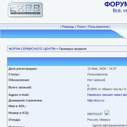
ФОРУ
Всё, ч
|
Помощь
|
Поиск
|
Пользователи
|
ФОРУМ СЕРВИСНОГО ЦЕНТРА
» Проверка профиля
Дата регистрации:
15 Мая, 2026 - 14:27
Статус:
Пользователь
Обновления:
Нет записей
0
Всего записей:
[0.00% от общего числа / 0
Адрес e-mail:
Написать письмо через ф
Домашняя страничка:
http://exci.ru
Имя в AOL:
Номер в ICQ:
689761037
Откуда:
Россия, Ижевск
Центр офтальмологии 