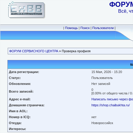
ФОРУ
Всё, ч
|
Помощь
|
Поиск
|
Пользователи
|
ФОРУМ СЕРВИСНОГО ЦЕНТРА
» Проверка профиля
s
Дата регистрации:
15 Мая, 2026 - 15:20
Статус:
Пользователь
Обновления:
Нет записей
0
Всего записей:
[0.00% от общего числа / 0
Адрес e-mail:
Написать письмо через ф
Домашняя страничка:
https://shop.chaibukhta.ru/
Имя в AOL:
Номер в ICQ:
нет
Откуда:
Новороссийск
Интересы: