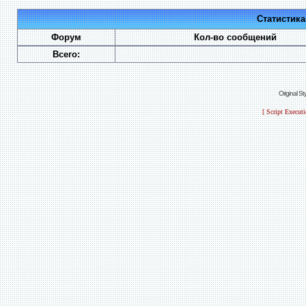
Статистик
Форум
Кол-во сообщений
Всего:
Original S
[ Script Execut