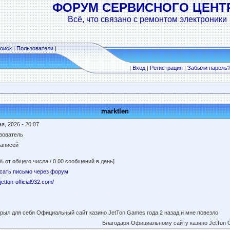
ФОРУМ СЕРВИСНОГО ЦЕНТ
Всё, что связано с ремонтом электроники
оиск
|
Пользователи
|
|
Вход
|
Регистрация
|
Забыли пароль
marktlen
я, 2026 - 20:07
зователь
записей
% от общего числа / 0.00 сообщений в день]
сать письмо через форум
/jetton-official932.com/
крыл для себя Официальный сайт казино JetTon Games года 2 назад и мне повезло
Благодаря Официальному сайту казино JetTon 