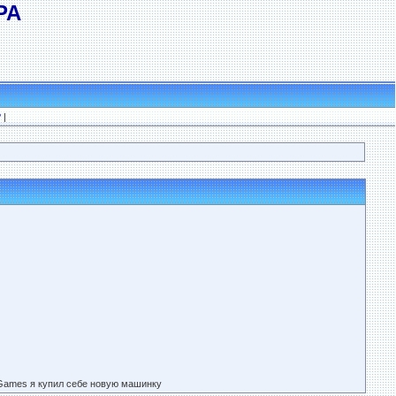
РА
?
|
Games я купил себе новую машинку