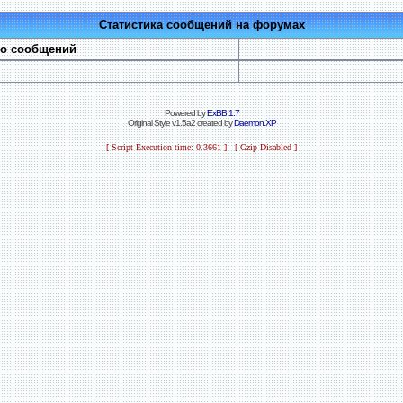
Статистика сообщений на форумах
во сообщений
Powered by
ExBB 1.7
Original Style v1.5a2 created by
Daemon.XP
[ Script Execution time: 0.3661 ] [ Gzip Disabled ]