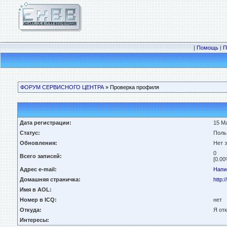
|
Помощь
|
П
ФОРУМ СЕРВИСНОГО ЦЕНТРА
» Проверка профиля
Дата регистрации:
15 Ма
Статус:
Поль
Обновления:
Нет 
0
Всего записей:
[0.00
Адрес e-mail:
Напи
Домашняя страничка:
http:/
Имя в AOL:
Номер в ICQ:
нет
Откуда:
Я от
Интересы: