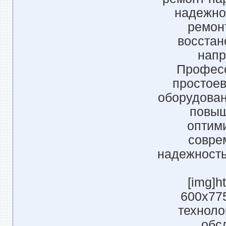
надежно
ремонт
восстан
напр
Професс
простоев
оборудован
повыш
оптими
совре
надежность
[img]h
600x775
техноло
обс