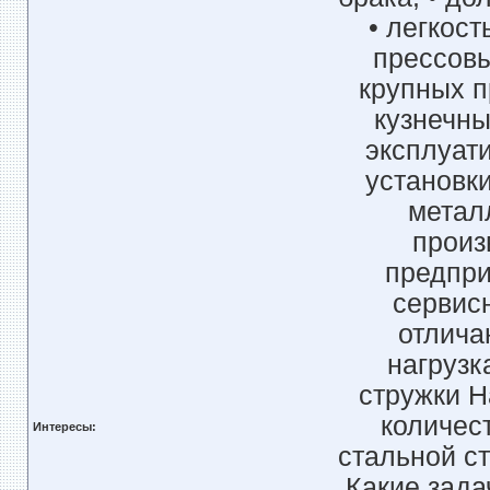
• легкос
прессовы
крупных п
кузнечн
эксплуати
установк
метал
произ
предпри
сервис
отлича
нагрузк
стружки Н
количес
Интересы:
стальной с
Какие зада