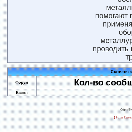
металл
помогают п
применя
обо
металлур
проводить 
т
Статистик
Кол-во сооб
Форум
Всего:
Original S
[ Script Execu