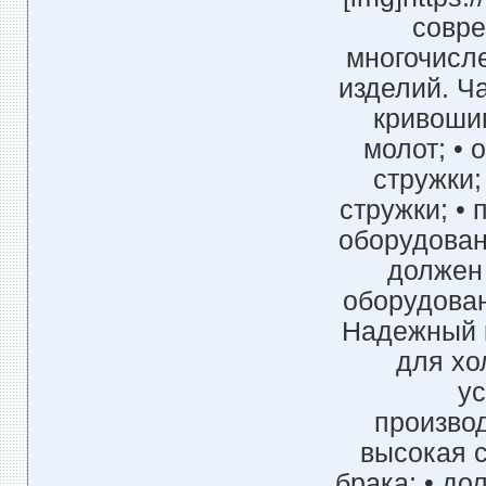
совре
многочисл
изделий. Ч
кривошип
молот; •
стружки;
стружки; •
оборудован
должен 
оборудован
Надежный 
для хо
у
произво
высокая с
брака; • до