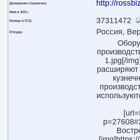
http://rossb
Домашняя страничка:
Имя в AOL:
37311472
Номер в ICQ:
Россия, Ве
Откуда:
Обору
производств
1.jpg[/i
расширяют 
кузнеч
производст
используют
[url
p=27608#2
Востр
[img]https: