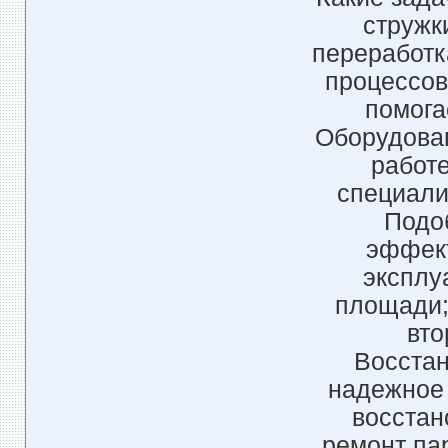
стружки
переработк
процессов
помога
Оборудован
работ
специали
Подо
эффект
эксплу
площади; 
вто
Восстан
надежное
восстан
ремонт па