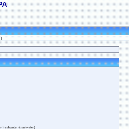
РА
?
|
(freshwater & saltwater)