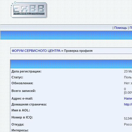
|
Помощь
|
П
ФОРУМ СЕРВИСНОГО ЦЕНТРА
» Проверка профиля
Дата регистрации:
23 Ма
Статус:
Поль
Обновления:
Нет 
0
Всего записей:
[0.00
Адрес e-mail:
Напи
Домашняя страничка:
http:/
Имя в AOL:
Номер в ICQ:
5134
Откуда:
Росси
Интересы: