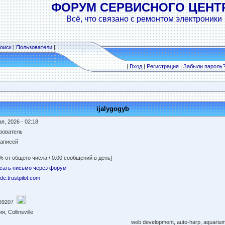
ФОРУМ СЕРВИСНОГО ЦЕНТ
Всё, что связано с ремонтом электроники
оиск
|
Пользователи
|
|
Вход
|
Регистрация
|
Забыли пароль
ijalygogyb
я, 2026 - 02:18
зователь
записей
% от общего числа / 0.00 сообщений в день]
сать письмо через форум
/de.trustpilot.com
69207
я, Collinsville
web development, auto-harp, aquarium 