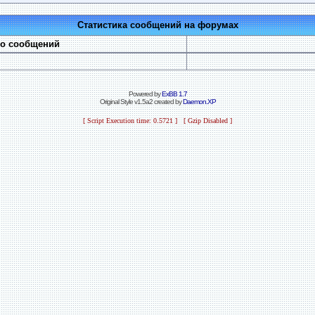
Статистика сообщений на форумах
во сообщений
Powered by
ExBB 1.7
Original Style v1.5a2 created by
Daemon.XP
[ Script Execution time: 0.5721 ] [ Gzip Disabled ]