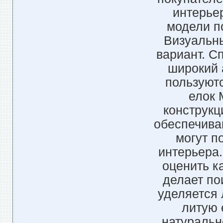
интерье
модели п
Визуальн
вариант. 
широкий 
пользуютс
елок 
конструкц
обеспечива
могут п
интерьера
оценить к
делает по
уделяется 
литую 
натуральн