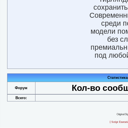
сохранить
Современн
среди п
модели по
без с
премиальн
под любой
Статистик
Кол-во сооб
Форум
Всего:
Original S
[ Script Execut