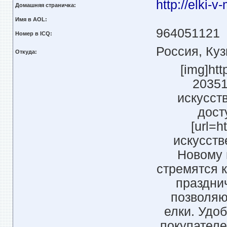
http://elki-v
Домашняя страничка:
Имя в AOL:
964051121
Номер в ICQ:
Россия, Куз
Откуда:
[img]ht
20351
искусст
дост
[url=h
искусств
Новому 
стремятся к
праздни
позволяю
елки. Удо
покупателе