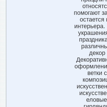
относятс
помогают з
остается
интерьера.
украшения
праздника
различны
декор
Декоратив
оформление
ветки 
компози
искусствен
искусстве
еловые
гирлянд