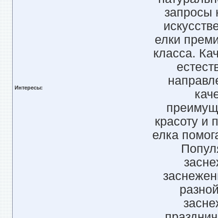
запросы 
искусств
елки преми
класса. Ка
естест
направл
Интересы:
кач
преимущ
красоту и 
елка помог
Попул
засне
заснежен
разной
засне
празднич