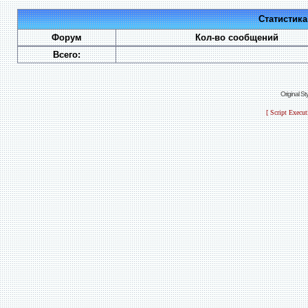
Статистик
Форум
Кол-во сообщений
Всего:
Original S
[ Script Execu