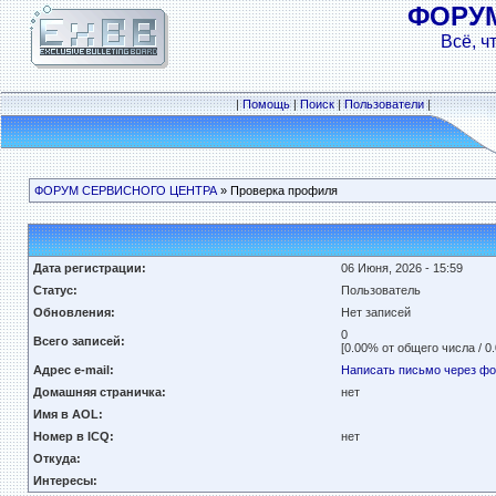
ФОРУ
Всё, ч
|
Помощь
|
Поиск
|
Пользователи
|
ФОРУМ СЕРВИСНОГО ЦЕНТРА
» Проверка профиля
Дата регистрации:
06 Июня, 2026 - 15:59
Статус:
Пользователь
Обновления:
Нет записей
0
Всего записей:
[0.00% от общего числа / 0
Адрес e-mail:
Написать письмо через ф
Домашняя страничка:
нет
Имя в AOL:
Номер в ICQ:
нет
Откуда:
Интересы: