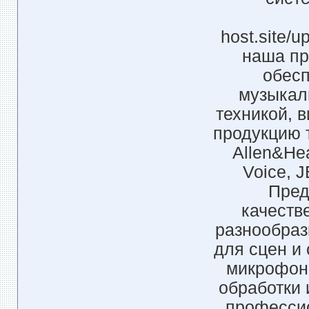
host.site/
наша пр
обес
музыкал
техникой, 
продукцию 
Allen&Hea
Voice, J
Пред
качестве
разнообраз
для сцен и 
микрофон
обработки 
профессио