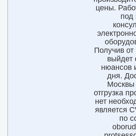
цены. Рабо
под
консу
электронно
оборудов
Получив от
выйдет 
нюансов 
дня. До
Москвы 
отгрузка пр
нет необхо
является C
по с
oborud
protsess