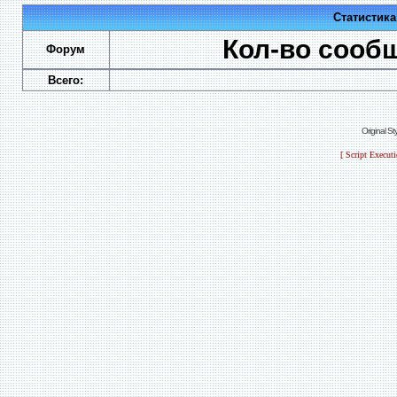
Статистик
Кол-во сооб
Форум
Всего:
Original S
[ Script Execut