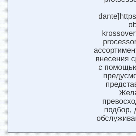
dante]http
ob
krossover
processor
ассортимен
внесения с
с помощью
предусмо
предста
Жела
превосхо
подбор, 
обслужива