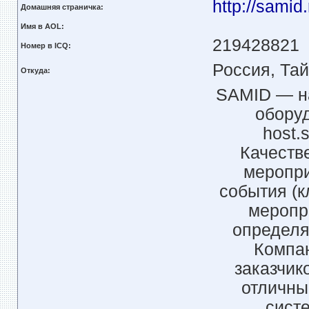
http://samid.
Домашняя страничка:
Имя в AOL:
219428821
Номер в ICQ:
Россия, Та
Откуда:
SAMID — н
оборуд
host.
Качеств
меропри
события (к
меропр
определя
Компан
заказчик
отличны
сист