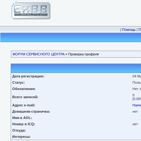
|
Помощь
|
П
ФОРУМ СЕРВИСНОГО ЦЕНТРА
» Проверка профиля
Дата регистрации:
04 Ма
Статус:
Поль
Обновления:
Нет 
0
Всего записей:
[0.00
Адрес e-mail:
Напи
Домашняя страничка:
нет
Имя в AOL:
Номер в ICQ:
нет
Откуда:
Интересы: