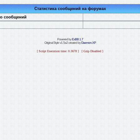
Статистика сообщений на форумах
во сообщений
Powered by
ExBB 1.7
Original Style v1.5a2 created by
Daemon.XP
[ Script Execution time: 0.3678 ] [ Gzip Disabled ]