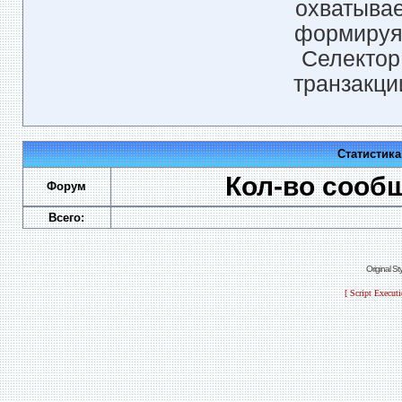
охватывае
формируя 
Селектор
транзакци
Статистик
Кол-во сооб
Форум
Всего:
Original S
[ Script Execut