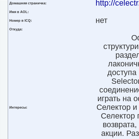
http://celect
Домашняя страничка:
Имя в AOL:
нет
Номер в ICQ:
Откуда:
О
структур
разде
лаконич
доступа
Select
соединени
играть на 
Селектор и
Интересы:
Селектор 
возврата
акции. Ра