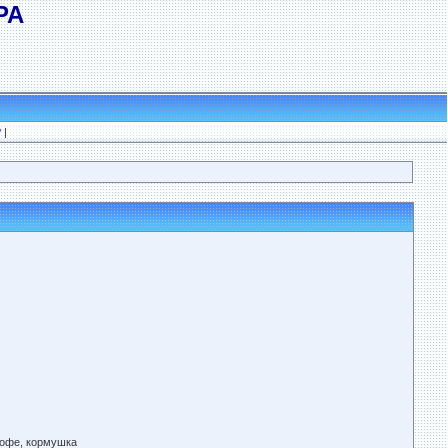
РА
?
|
кофе, кормушка