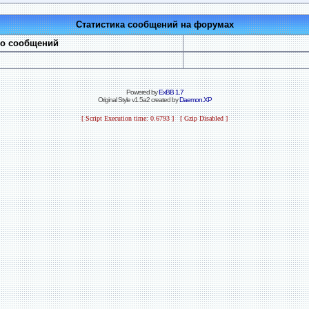
Статистика сообщений на форумах
во сообщений
Powered by
ExBB 1.7
Original Style v1.5a2 created by
Daemon.XP
[ Script Execution time: 0.6793 ] [ Gzip Disabled ]