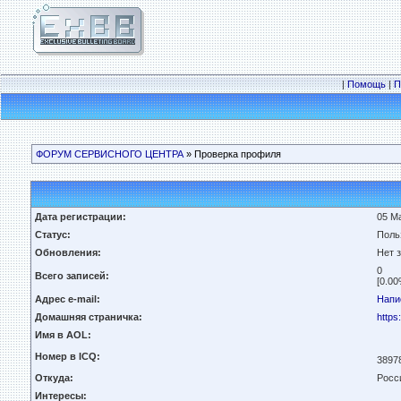
|
Помощь
|
П
ФОРУМ СЕРВИСНОГО ЦЕНТРА
» Проверка профиля
Дата регистрации:
05 Ма
Статус:
Поль
Обновления:
Нет 
0
Всего записей:
[0.00
Адрес e-mail:
Напи
Домашняя страничка:
https
Имя в AOL:
Номер в ICQ:
3897
Откуда:
Росс
Интересы: