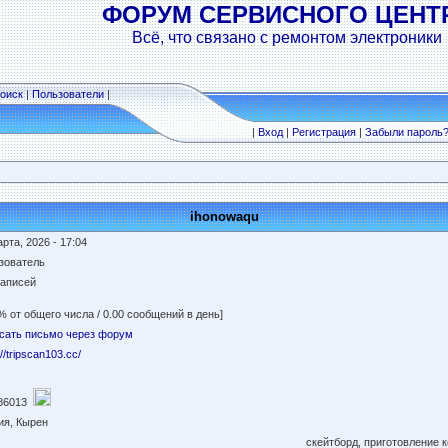
ФОРУМ СЕРВИСНОГО ЦЕНТ
Всё, что связано с ремонтом электроники
оиск
|
Пользователи
|
|
Вход
|
Регистрация
|
Забыли пароль
ihonowaqu
рта, 2026 - 17:04
зователь
записей
% от общего числа / 0.00 сообщений в день]
сать письмо через форум
://tripscan103.cc/
86013
ия, Кырен
скейтборд, приготовление 