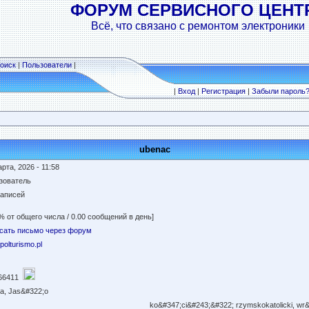
ФОРУМ СЕРВИСНОГО ЦЕНТ
Всё, что связано с ремонтом электроники
оиск
|
Пользователи
|
|
Вход
|
Регистрация
|
Забыли пароль
ubenac
рта, 2026 - 11:58
зователь
записей
% от общего числа / 0.00 сообщений в день]
сать письмо через форум
/polturismo.pl
66411
a, Jas&#322;o
ko&#347;ci&#243;&#322; rzymskokatolicki, wr&#2