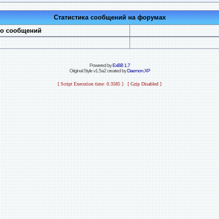
Статистика сообщений на форумах
во сообщений
Powered by
ExBB 1.7
Original Style v1.5a2 created by
Daemon.XP
[ Script Execution time: 0.3585 ] [ Gzip Disabled ]