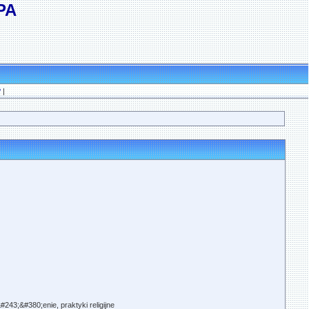
РА
?
|
43;&#380;enie, praktyki religijne