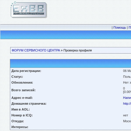
|
Помощь
|
П
ФОРУМ СЕРВИСНОГО ЦЕНТРА
» Проверка профиля
Дата регистрации:
06 Ма
Статус:
Поль
Обновления:
Нет 
0
Всего записей:
[0.00
Адрес e-mail:
Напи
Домашняя страничка:
http:
Имя в AOL:
Номер в ICQ:
нет
Откуда:
Моск
Интересы: