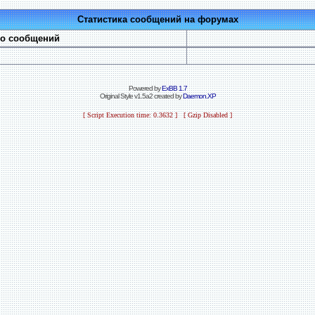
Статистика сообщений на форумах
во сообщений
Powered by
ExBB 1.7
Original Style v1.5a2 created by
Daemon.XP
[ Script Execution time: 0.3632 ] [ Gzip Disabled ]