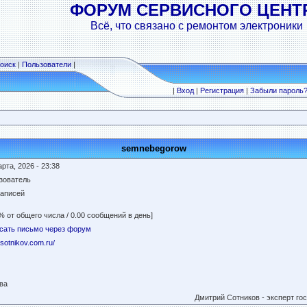
ФОРУМ СЕРВИСНОГО ЦЕНТ
Всё, что связано с ремонтом электроники
оиск
|
Пользователи
|
|
Вход
|
Регистрация
|
Забыли пароль
semnebegorow
рта, 2026 - 23:38
зователь
записей
% от общего числа / 0.00 сообщений в день]
сать письмо через форум
//sotnikov.com.ru/
ва
Дмитрий Сотников - эксперт гос