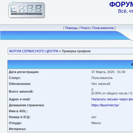
ФОРУ
Всё, ч
|
Помощь
|
Поиск
|
Пользователи
|
ФОРУМ СЕРВИСНОГО ЦЕНТРА
» Проверка профиля
Дата регистрации:
07 Марта, 2026 - 01:40
Статус:
Пользователь
Обновления:
Нет записей
0
Всего записей:
[0.00% от общего числа / 0
Адрес e-mail:
Написать письмо через ф
Домашняя страничка:
https://lasermet.by/
Имя в AOL:
Номер в ICQ:
нет
Откуда:
Минск
Интересы: