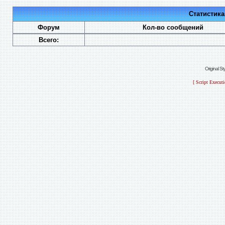
Статистик
Форум
Кол-во сообщений
Всего:
Original S
[ Script Execut