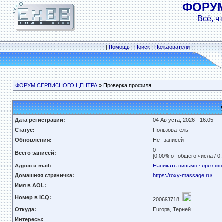
ФОРУ
Всё, ч
|
Помощь
|
Поиск
|
Пользователи
|
ФОРУМ СЕРВИСНОГО ЦЕНТРА
» Проверка профиля
Дата регистрации:
04 Августа, 2026 - 16:05
Статус:
Пользователь
Обновления:
Нет записей
0
Всего записей:
[0.00% от общего числа / 0
Адрес e-mail:
Написать письмо через ф
Домашняя страничка:
https://roxy-massage.ru/
Имя в AOL:
Номер в ICQ:
200693718
Откуда:
Europa, Терней
Интересы: