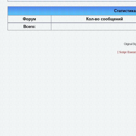
Статистик
Форум
Кол-во сообщений
Всего:
Original S
[ Script Execu