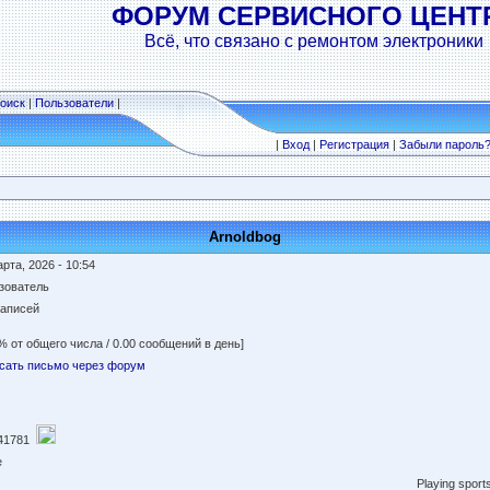
ФОРУМ СЕРВИСНОГО ЦЕНТ
Всё, что связано с ремонтом электроники
оиск
|
Пользователи
|
|
Вход
|
Регистрация
|
Забыли пароль
Arnoldbog
рта, 2026 - 10:54
зователь
записей
% от общего числа / 0.00 сообщений в день]
сать письмо через форум
41781
e
Playing sport