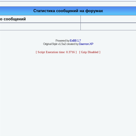
Статистика сообщений на форумах
во сообщений
Powered by
ExBB 1.7
Original Style v1.5a2 created by
Daemon.XP
[ Script Execution time: 0.3716 ] [ Gzip Disabled ]