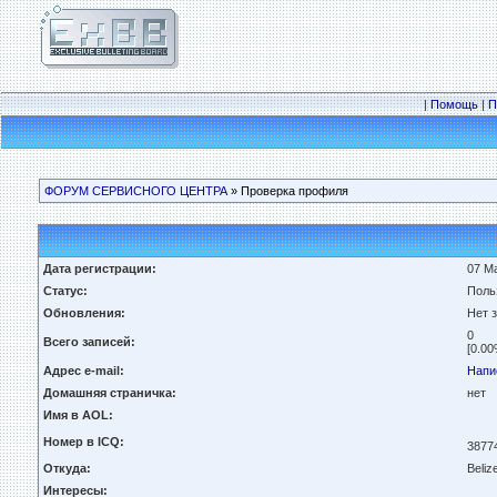
|
Помощь
|
П
ФОРУМ СЕРВИСНОГО ЦЕНТРА
» Проверка профиля
Дата регистрации:
07 Ма
Статус:
Поль
Обновления:
Нет 
0
Всего записей:
[0.00
Адрес e-mail:
Напи
Домашняя страничка:
нет
Имя в AOL:
Номер в ICQ:
3877
Откуда:
Beliz
Интересы: