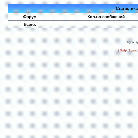
Статистик
Форум
Кол-во сообщений
Всего:
Original S
[ Script Execut