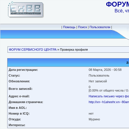
ФОРУ
Всё, ч
|
Помощь
|
Поиск
|
Пользователи
|
ФОРУМ СЕРВИСНОГО ЦЕНТРА
» Проверка профиля
z
Дата регистрации:
08 Марта, 2026 - 00:58
Статус:
Пользователь
Обновления:
Нет записей
0
Всего записей:
[0.00% от общего числа / 0
Адрес e-mail:
Написать письмо через ф
Домашняя страничка:
http://xn--h1aheehr.xn--80
Имя в AOL:
Номер в ICQ:
нет
Откуда:
Мурино
Интересы: