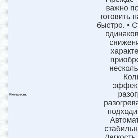
важно по
готовить 
быстро. • 
одинаков
снижени
характ
приобр
несколь
Кол
эффект
разог
Интересы:
разогрев
подходи
Автомат
стабильно
Легкость