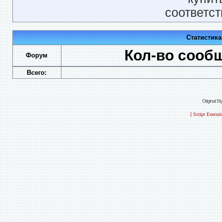
соответст
Статистик
Кол-во сооб
Форум
Всего:
Original S
[ Script Execut