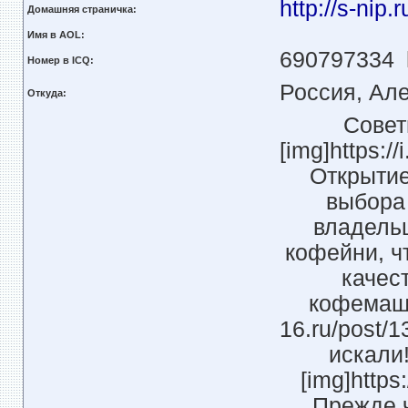
http://s-nip.r
Домашняя страничка:
Имя в AOL:
690797334
Номер в ICQ:
Россия, Ал
Откуда:
Совет
[img]https:/
Открытие
выбора
владель
кофейни, ч
качес
кофемашин
16.ru/post/1
искали
[img]https
Прежде 