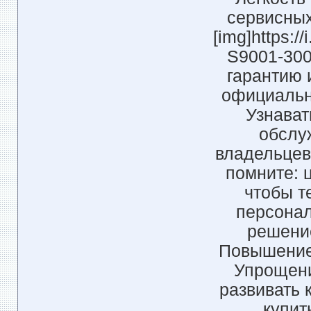
сервисных
[img]https:/
S9001-300
гарантию 
официальн
Узнават
обслу
владельцев
помните: 
чтобы т
персонал
решение
Повышение 
Упрощени
развивать
купит