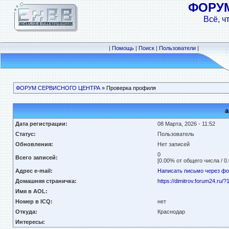
ФОРУ
Всё, ч
|
Помощь
|
Поиск
|
Пользователи
|
ФОРУМ СЕРВИСНОГО ЦЕНТРА
» Проверка профиля
a
Дата регистрации:
08 Марта, 2026 - 11:52
Статус:
Пользователь
Обновления:
Нет записей
0
Всего записей:
[0.00% от общего числа / 0
Адрес e-mail:
Написать письмо через ф
Домашняя страничка:
https://dimitrov.forum24.ru
Имя в AOL:
Номер в ICQ:
нет
Откуда:
Краснодар
Интересы: