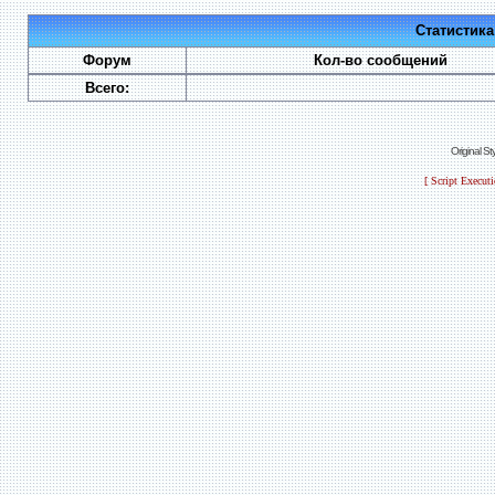
Статистик
Форум
Кол-во сообщений
Всего:
Original S
[ Script Execut