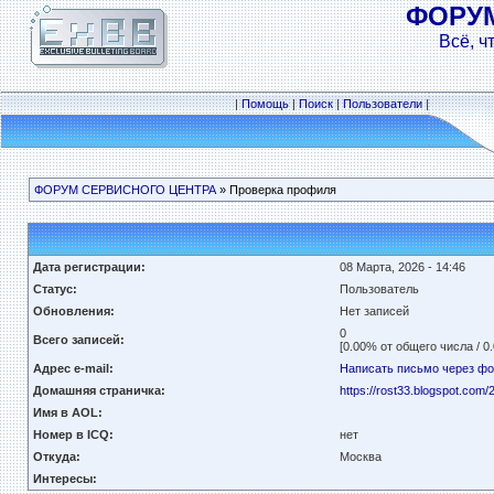
ФОРУ
Всё, ч
|
Помощь
|
Поиск
|
Пользователи
|
ФОРУМ СЕРВИСНОГО ЦЕНТРА
» Проверка профиля
Дата регистрации:
08 Марта, 2026 - 14:46
Статус:
Пользователь
Обновления:
Нет записей
0
Всего записей:
[0.00% от общего числа / 0
Адрес e-mail:
Написать письмо через ф
Домашняя страничка:
https://rost33.blogspot.com/
Имя в AOL:
Номер в ICQ:
нет
Откуда:
Москва
Интересы: