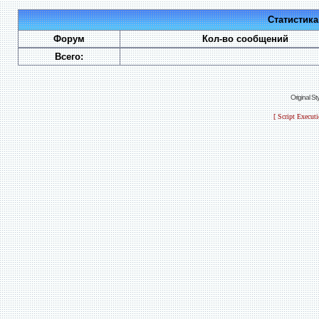
Статистик
Форум
Кол-во сообщений
Всего:
Original S
[ Script Execut