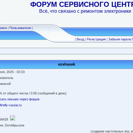
ФОРУМ СЕРВИСНОГО ЦЕНТ
Всё, что связано с ремонтом электроники
оиск
|
Пользователи
|
|
Вход
|
Регистрация
|
Забыли пароль
ezehaxek
ня, 2025 - 03:33
зователь
записей
% от общего числа / 0.00 сообщений в день]
сать письмо через форум
/firefly-russia.ru
66428
ия, Октябрьское
создание настольных игр, 