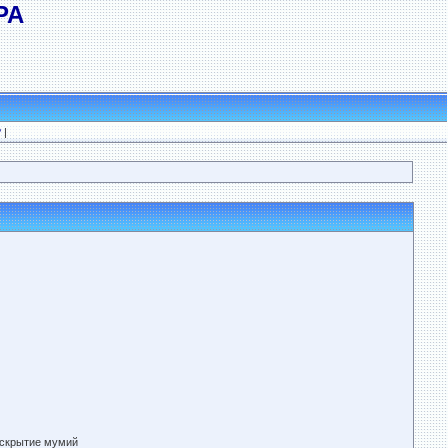
РА
?
|
вскрытие мумий