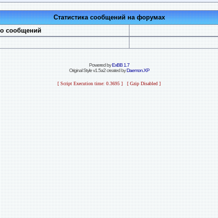
Статистика сообщений на форумах
во сообщений
Powered by
ExBB 1.7
Original Style v1.5a2 created by
Daemon.XP
[ Script Execution time: 0.3695 ] [ Gzip Disabled ]