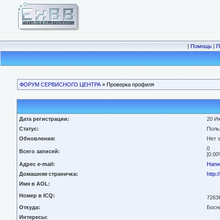
|
Помощь
|
П
ФОРУМ СЕРВИСНОГО ЦЕНТРА
» Проверка профиля
Дата регистрации:
20 Ию
Статус:
Поль
Обновления:
Нет 
0
Всего записей:
[0.00
Адрес e-mail:
Напи
Домашняя страничка:
http:/
Имя в AOL:
Номер в ICQ:
7263
Откуда:
Босн
Интересы: