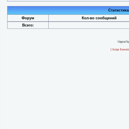
Статистик
Форум
Кол-во сообщений
Всего:
Original S
[ Script Execut