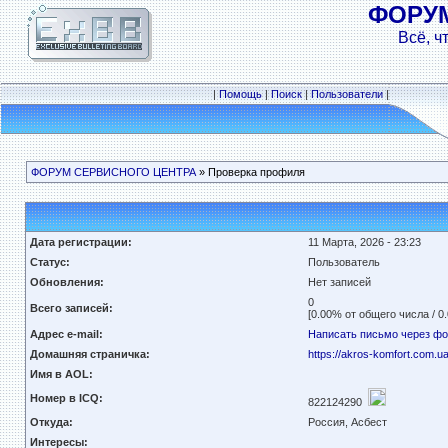
ФОРУ
Всё, ч
|
Помощь
|
Поиск
|
Пользователи
|
ФОРУМ СЕРВИСНОГО ЦЕНТРА
» Проверка профиля
Дата регистрации:
11 Марта, 2026 - 23:23
Статус:
Пользователь
Обновления:
Нет записей
0
Всего записей:
[0.00% от общего числа / 0
Адрес e-mail:
Написать письмо через ф
Домашняя страничка:
https://akros-komfort.com.ua
Имя в AOL:
Номер в ICQ:
822124290
Откуда:
Россия, Асбест
Интересы: