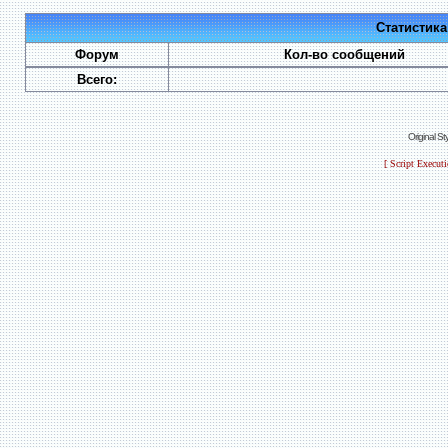
Статистик
Форум
Кол-во сообщений
Всего:
Original S
[ Script Execut