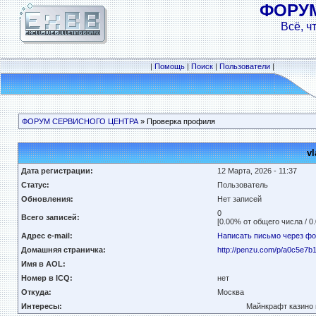
ФОРУ
Всё, ч
|
Помощь
|
Поиск
|
Пользователи
|
ФОРУМ СЕРВИСНОГО ЦЕНТРА
» Проверка профиля
v
Дата регистрации:
12 Марта, 2026 - 11:37
Статус:
Пользователь
Обновления:
Нет записей
0
Всего записей:
[0.00% от общего числа / 0
Адрес e-mail:
Написать письмо через ф
Домашняя страничка:
http://penzu.com/p/a0c5e7b
Имя в AOL:
Номер в ICQ:
нет
Откуда:
Москва
Интересы:
Майнкрафт казино 