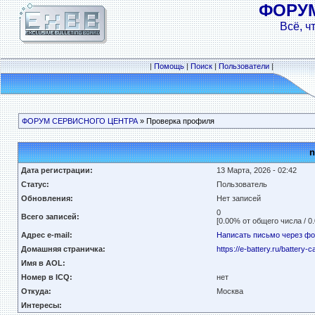
ФОРУ
Всё, ч
|
Помощь
|
Поиск
|
Пользователи
|
ФОРУМ СЕРВИСНОГО ЦЕНТРА
» Проверка профиля
n
Дата регистрации:
13 Марта, 2026 - 02:42
Статус:
Пользователь
Обновления:
Нет записей
0
Всего записей:
[0.00% от общего числа / 0
Адрес e-mail:
Написать письмо через ф
Домашняя страничка:
https://e-battery.ru/battery
Имя в AOL:
Номер в ICQ:
нет
Откуда:
Москва
Интересы: