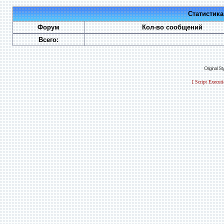
Статистик
Форум
Кол-во сообщений
Всего:
Original S
[ Script Execut