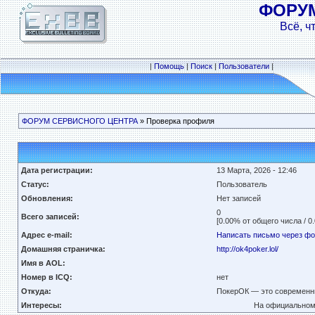
ФОРУ
Всё, ч
|
Помощь
|
Поиск
|
Пользователи
|
ФОРУМ СЕРВИСНОГО ЦЕНТРА
» Проверка профиля
Дата регистрации:
13 Марта, 2026 - 12:46
Статус:
Пользователь
Обновления:
Нет записей
0
Всего записей:
[0.00% от общего числа / 0
Адрес e-mail:
Написать письмо через ф
Домашняя страничка:
http://ok4poker.lol/
Имя в AOL:
Номер в ICQ:
нет
Откуда:
ПокерОК — это современны
Интересы:
На официальном 