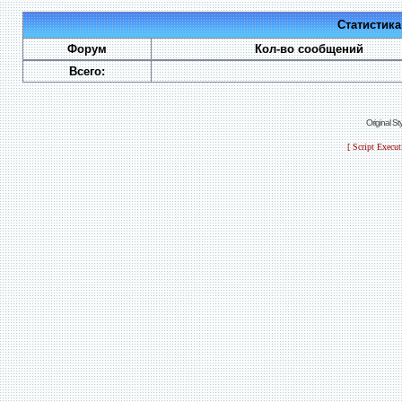
Статистик
Форум
Кол-во сообщений
Всего:
Original S
[ Script Execu