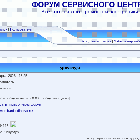
ФОРУМ СЕРВИСНОГО ЦЕНТ
Всё, что связано с ремонтом электроники
оиск
|
Пользователи
|
|
Вход
|
Регистрация
|
Забыли пароль
ypovehyju
рта, 2026 - 18:25
зователь
записей
% от общего числа / 0.00 сообщений в день]
сать письмо через форум
://lombard-edinstvo.ru/
34116
pa, Чокурдах
моделирование железных дорог,