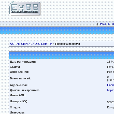
|
Помощь
|
П
ФОРУМ СЕРВИСНОГО ЦЕНТРА
» Проверка профиля
Дата регистрации:
13 Ма
Статус:
Поль
Обновления:
Нет 
0
Всего записей:
[0.00
Адрес e-mail:
Напи
Домашняя страничка:
https
Имя в AOL:
Номер в ICQ:
5596
Откуда:
Euro
Интересы: