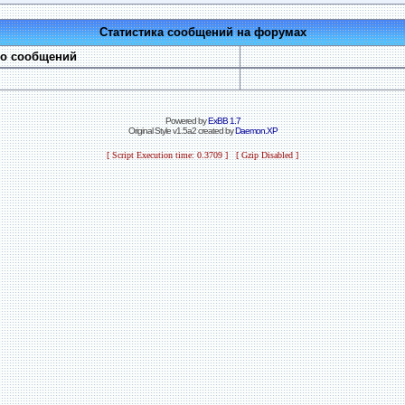
Статистика сообщений на форумах
во сообщений
Powered by
ExBB 1.7
Original Style v1.5a2 created by
Daemon.XP
[ Script Execution time: 0.3709 ] [ Gzip Disabled ]