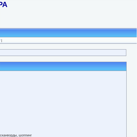
РА
?
|
 сканворды, шоппинг